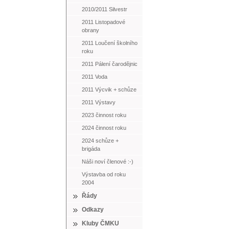
2010/2011 Silvestr
2011 Listopadové
obrany
2011 Loučení školního
roku
2011 Pálení čarodějnic
2011 Voda
2011 Výcvik + schůze
2011 Výstavy
2023 činnost roku
2024 činnost roku
2024 schůze +
brigáda
Náši noví členové :-)
Výstavba od roku
2004
Řády
Odkazy
Kluby ČMKU